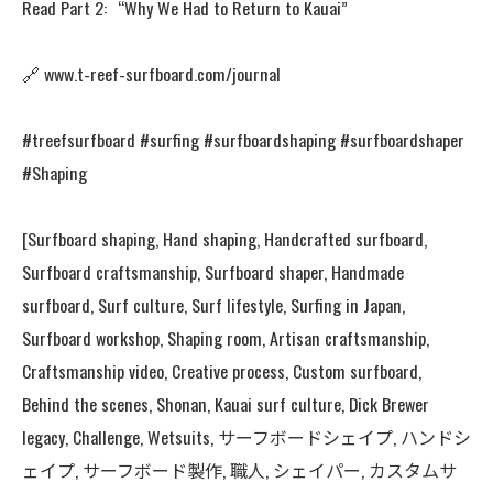
Read Part 2: “Why We Had to Return to Kauai”
🔗 www.t-reef-surfboard.com/journal
#treefsurfboard #surfing #surfboardshaping #surfboardshaper
#Shaping
[Surfboard shaping, Hand shaping, Handcrafted surfboard,
Surfboard craftsmanship, Surfboard shaper, Handmade
surfboard, Surf culture, Surf lifestyle, Surfing in Japan,
Surfboard workshop, Shaping room, Artisan craftsmanship,
Craftsmanship video, Creative process, Custom surfboard,
Behind the scenes, Shonan, Kauai surf culture, Dick Brewer
legacy, Challenge, Wetsuits, サーフボードシェイプ, ハンドシ
ェイプ, サーフボード製作, 職人, シェイパー, カスタムサ