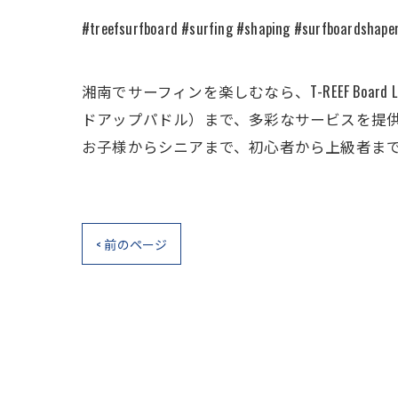
#treefsurfboard #surfing #shaping #surfboardshaper
湘南でサーフィンを楽しむなら、T-REEF Boa
ドアップパドル）まで、多彩なサービスを提
お子様からシニアまで、初心者から上級者ま
< 前のページ