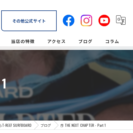
その他公式サイト
当店の特徴
アクセス
ブログ
コラム
スクール
T-REEF Board Locker
初心者
T-REEF Shaperoom & Showroom
 1
レンタル
ボードロッカー
オーダーメイド
EF SURFBOARD
ブログ
📕 THE NEXT CHAPTER - Part 1