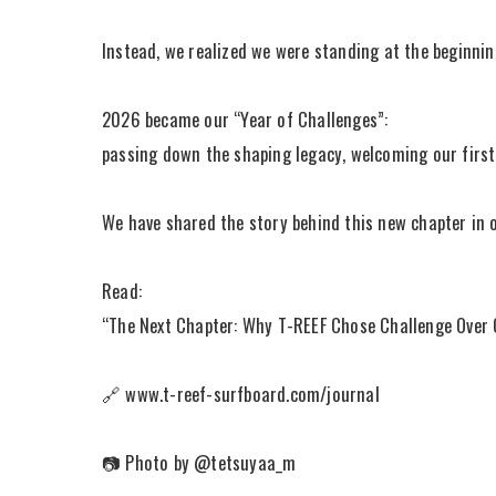
Instead, we realized we were standing at the beginni
2026 became our “Year of Challenges”:
passing down the shaping legacy, welcoming our first
We have shared the story behind this new chapter in ou
Read:
“The Next Chapter: Why T-REEF Chose Challenge Over
🔗 www.t-reef-surfboard.com/journal
📷 Photo by @tetsuyaa_m