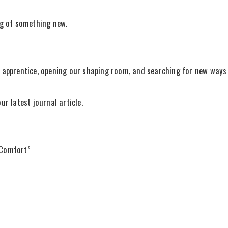
ng of something new.
 apprentice, opening our shaping room, and searching for new ways t
r latest journal article.
 Comfort”